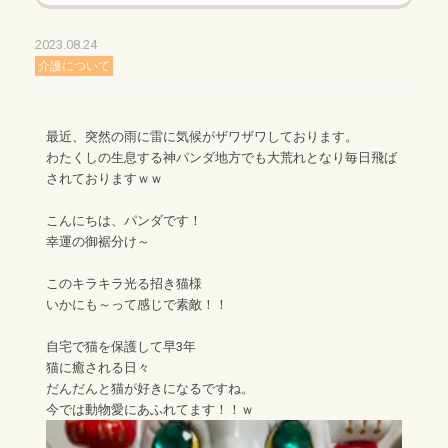
2023.08.24
介護について
最近、突然の雨に雷に気候がザワザワしております。
わたくしの生息する神パンダ地方でも大荒れとなり毎日飛ば
されておりますｗｗ
こんにちは、パンダです！
幸運の御裾分け～
このキラキラ光る招き猫様
いかにも～って感じで素敵！！
自宅で猫を保護して早3年
猫に癒される日々
だんだんと猫が好きになるですね。
今では動物愛にあふれてます！！ｗ