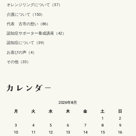
オレンジリングについて（37）
介護について（150）
代表 古市の想い（86）
認知症サポーター養成講座（42）
認知症について（39）
お喜びの声（4）
その他（33）
2026年8月
月
火
水
木
金
土
日
1
2
3
4
5
6
7
8
9
10
11
12
13
14
15
16