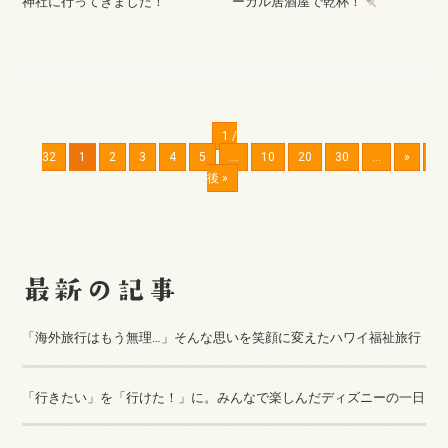
神社に行ってきました！
ーカル居酒屋で乾杯！
1 /
32
1
2
3
4
5
...
10
20
30
...
»
最
後 »
「海外旅行はもう無理…」そんな思いを笑顔に変えたハワイ福祉旅行
「行きたい」を「行けた！」に。みんなで楽しんだディズニーの一日