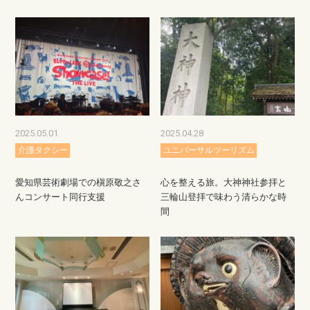
2025.05.01
2025.04.28
介護タクシー
ユニバーサルツーリズム
愛知県芸術劇場での槇原敬之さ
心を整える旅。大神神社参拝と
んコンサート同行支援
三輪山登拝で味わう清らかな時
間