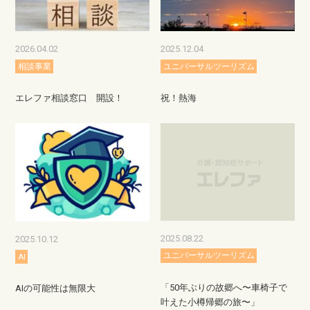
2026.04.02
2025.12.04
相談事業
ユニバーサルツーリズム
エレファ相談窓口 開設！
祝！熱海
2025.08.22
2025.10.12
ユニバーサルツーリズム
AI
「50年ぶりの故郷へ〜車椅子で
AIの可能性は無限大
叶えた小樽帰郷の旅〜」