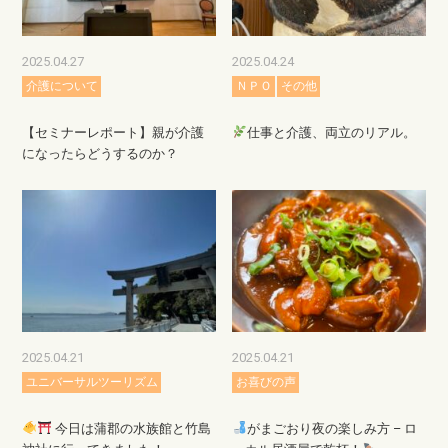
2025.04.27
2025.04.24
介護について
ＮＰＯ
その他
【セミナーレポート】親が介護
仕事と介護、両立のリアル。
になったらどうするのか？
2025.04.21
2025.04.21
ユニバーサルツーリズム
お喜びの声
今日は蒲郡の水族館と竹島
がまごおり夜の楽しみ方 – ロ