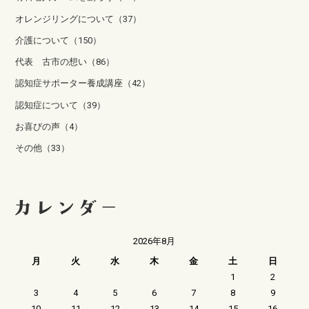
オレンジリングについて（37）
介護について（150）
代表 古市の想い（86）
認知症サポーター養成講座（42）
認知症について（39）
お喜びの声（4）
その他（33）
2026年8月
月
火
水
木
金
土
日
1
2
3
4
5
6
7
8
9
10
11
12
13
14
15
16