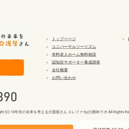
»
トップページ
»
»
ユニバーサルツーリズム
»
有料老人ホーム無料相談
»
認知症サポーター養成講座
»
会社概要
»
お問い合わせ
ight (C) 10年先の未来を考える介護屋さん エレファ by介護BKラボ All Rights Res