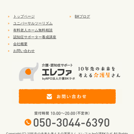
»
トップページ
»
BKブログ
»
ユニバーサルツーリズム
»
有料老人ホーム無料相談
»
認知症サポーター養成講座
»
会社概要
»
お問い合わせ
Copyright (C) 10年先の未来を考える介護屋さん エレファ by介護BKラボ All Rights