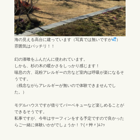
海の見える高台に建っています（写真では無いですが
）
雰囲気はバッチリ！！
幻の漆喰をふんだんに使われています。
しかも、杉の木の暖かさをしっかり感じます！
喘息の方、花粉アレルギーの方など室内は呼吸が楽になるそ
うです。
（残念ながらアレルギーが無いので体験できませんでし
た。）
モデルハウスですが借りてバーベキューなど楽しめることが
できるそうです。
私事ですが、今年はサーフィンをする予定ですので良かった
らご一緒に体験いかがでしょうか！？(〃艸〃)ﾑﾌｯ