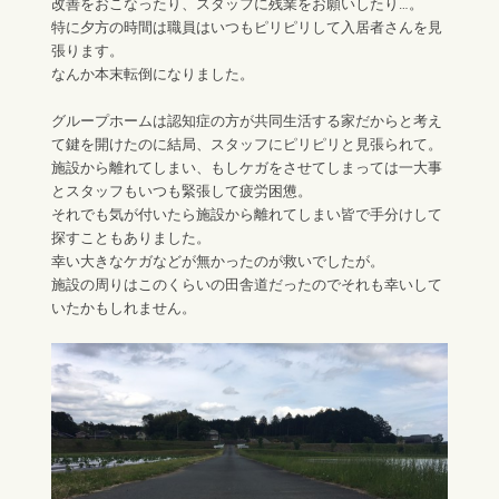
改善をおこなったり、スタッフに残業をお願いしたり…。
特に夕方の時間は職員はいつもピリピリして入居者さんを見
張ります。
なんか本末転倒になりました。
グループホームは認知症の方が共同生活する家だからと考え
て鍵を開けたのに結局、スタッフにピリピリと見張られて。
施設から離れてしまい、もしケガをさせてしまっては一大事
とスタッフもいつも緊張して疲労困憊。
それでも気が付いたら施設から離れてしまい皆で手分けして
探すこともありました。
幸い大きなケガなどが無かったのが救いでしたが。
施設の周りはこのくらいの田舎道だったのでそれも幸いして
いたかもしれません。