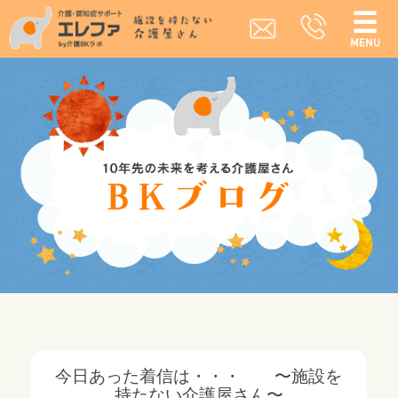
今日あった着信は・・・ 〜施設を
持たない介護屋さん〜